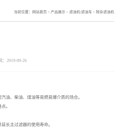
当前位置：
网站首页
>
产品展示
>
滤油机/滤油车
>
除杂滤油机
19-09-26
滤汽油、柴油、煤油等易燃易爆介质的场合。
特点。
延长主过滤器的使用寿命。