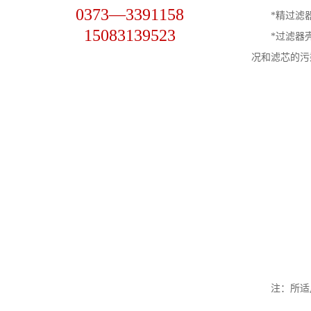
0373—3391158
*精过滤器
15083139523
*过滤器壳
况和滤芯的污
注：所适用