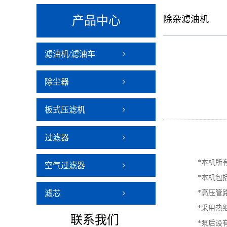
产品中心
除杂滤油机
滤油机/滤油车
除尘器
板式压滤机
过滤器
*本机所
空气过滤器
*本机包括
滤芯
*高压管路
*采用热继
联系
我们
*泵后设有