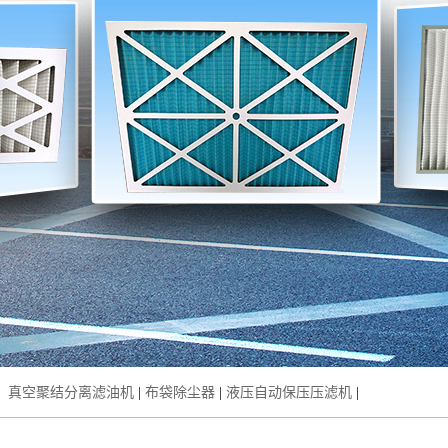
：
真空聚结分离滤油机
|
布袋除尘器
|
液压自动保压压滤机
|