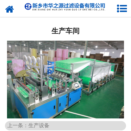
网站首页
公司简介
生产车间
新闻动态
产品展示
在线留言
合作伙伴
联系我们
上一条：生产设备