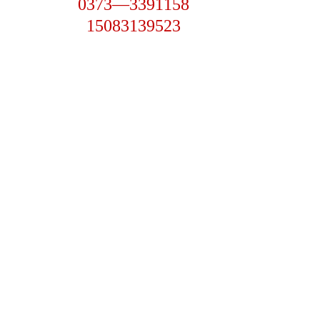
0373—3391158
15083139523