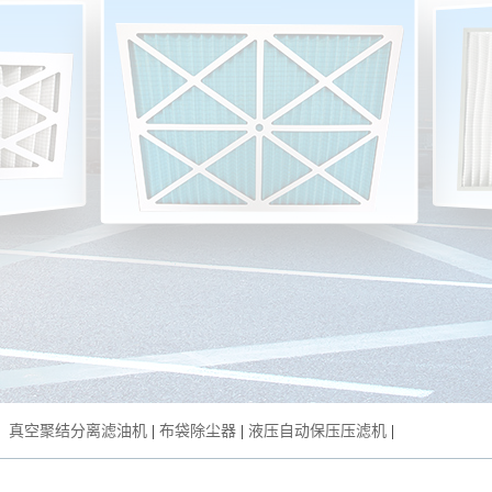
：
真空聚结分离滤油机
|
布袋除尘器
|
液压自动保压压滤机
|