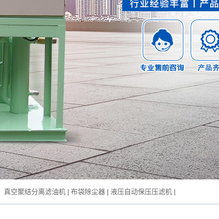
：
真空聚结分离滤油机
|
布袋除尘器
|
液压自动保压压滤机
|